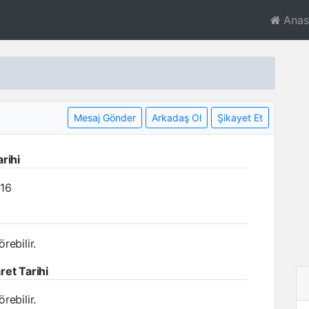
Anas
Mesaj Gönder
Arkadaş Ol
Şikayet Et
arihi
016
rebilir.
ret Tarihi
rebilir.