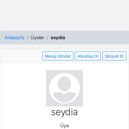
Anasayfa
Üyeler
seydia
Mesaj Gönder
Arkadaş Ol
Şikayet Et
seydia
Üye