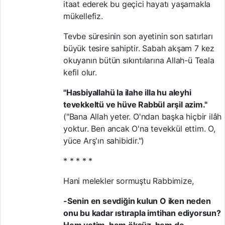
itaat ederek bu geçici hayatı yaşamakla
mükellefiz.
Tevbe süresinin son ayetinin son satırları
büyük tesire sahiptir. Sabah akşam 7 kez
okuyanın bütün sıkıntılarına Allah-ü Teala
kefil olur.
"Hasbiyallahü la ilahe illa hu aleyhi
tevekkeltü ve hüve Rabbül arşil azim."
(
"Bana Allah yeter. O'ndan başka hiçbir ilâh
yoktur. Ben ancak O'na tevekkül ettim. O,
yüce Arş'ın sahibidir.")
* * * * *
Hani melekler sormuştu Rabbimize,
-Senin en sevdiğin kulun O iken neden
onu bu kadar ıstırapla imtihan ediyorsun?
Hem yetim, hem öksüz, hem de