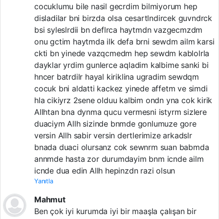
cocuklumu bile nasil gecrdim bilmiyorum hep
disladilar bni birzda olsa cesartlndircek guvndrck
bsi syleslrdii bn deflrca haytmdn vazgecmzdm
onu gctim haytmda ilk defa brni sewdm ailm karsi
ckti bn yinede vazqcmedm hep sewdm kablolrla
dayklar yrdim gunlerce aqladim kalbime sanki bi
hncer batrdilr hayal kiriklina ugradim sewdqm
cocuk bni aldatti kackez yinede affetm ve simdi
hla cikiyrz 2sene olduu kalbim ondn yna cok kirik
Allhtan bna dynma qucu vermesni istyrm sizlere
duaciym Allh sizinde bnmde gonlumuze gore
versin Allh sabir versin dertlerimize arkadslr
bnada duaci olursanz cok sewnrm suan babmda
annmde hasta zor durumdayim bnm icnde ailm
icnde dua edin Allh hepinzdn razi olsun
Yanıtla
Mahmut
Ben çok iyi kurumda iyi bir maaşla çalışan bir