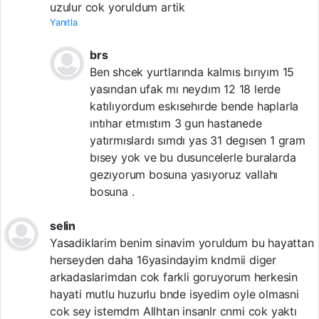
uzulur cok yoruldum artik
Yanıtla
brs
Ben shcek yurtlarında kalmıs bırıyım 15
yasından ufak mı neydım 12 18 lerde
katılıyordum eskısehırde bende haplarla
ıntıhar etmıstım 3 gun hastanede
yatırmıslardı sımdı yas 31 degısen 1 gram
bısey yok ve bu dusuncelerle buralarda
gezıyorum bosuna yasıyoruz vallahı
bosuna .
selin
Yasadiklarim benim sinavim yoruldum bu hayattan
herseyden daha 16yasindayim kndmii diger
arkadaslarimdan cok farkli goruyorum herkesin
hayati mutlu huzurlu bnde isyedim oyle olmasni
cok sey istemdm Allhtan insanlr cnmi cok yaktı