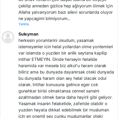
çekilip anneden gizlice hep ağlıyorum ölmek için
Allaha yalvarıyorum bazı ailevi sorunlarda oluyor
ne yapcagimi bilmiyorum...
Yanıtla
Suleyman
herkesin yorumlarini okudum, yasamak
istemeyenler icin helal yollardan olme yontemleri
var islamda o yuzden bir anlik seytana kapilip
intihar ETMEYIN. Dinde herseyin helalide
haramida var mesela biz alkol'u haram olarak
biliriz ama bu dunyada dayanirsak oteki dunyada
bu dunyada haram olan sey helal olacak odul
olarak. Intihar konusuna gelince eger cok
gunahkar birisi olmaktansa cennet sansini
azaltmadan olmek bana daha hayirli gibi geliyor.
Yasamak insanin felaketide, zaferide olabilir o
yuzden hayata dikkat edebilmek bir musluman
icin en onemli sey cunku muslumanlar oteki