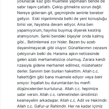
yolunacak kaz gibi muamele yapmaları bende de
sabır taşını çatlattı. Çekip gitmekte sorun değil.
Nereye gidersen git, geçmişinde seninle beraber
geliyor. Eski nişanlımında belki de yeni konuştuğu
birisi var, hayatına devam ediyor. Ama ben
yapamıyorum, hayırlısı buymuş diyerek kestirip
atamıyorum. Sanki bendeki bişeyler onda kalmış
gibi... Betimlemesi zor hisler. Bazen bu azab
dayanılmayacak gibi oluyor. Günahlarımın cezasını
çekiyorum belki de. Harama aşkın neticesinde
gelen azab merhametsizce olurmuş. Zarara kendi
rızasıyla gidene merhamet edilmez, müstehaktır
derler. Sanırım ben bunları hakettim. Allah c.c.
hakettiğim gibi bana muamele ediyor veya beni
sınıyor. İnşallah bu durumlardan bu menfi
düşüncelerden kurtuluruz. Allah c.c. hepimize
sabır versin. Allah c.c. rahmetinden ümidimizi
kesmeyelim arkadaşlar. Allah c.c. Adil ve Hakimdir.
Allah c.c. Gafur-ur Rahimdir. Her ne kadar içimiz