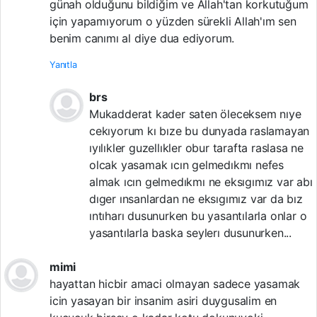
günah olduğunu bildiğim ve Allah'tan korkutuğum
için yapamıyorum o yüzden sürekli Allah'ım sen
benim canımı al diye dua ediyorum.
Yanıtla
brs
Mukadderat kader saten öleceksem nıye
cekıyorum kı bıze bu dunyada raslamayan
ıyılıkler guzellıkler obur tarafta raslasa ne
olcak yasamak ıcın gelmedıkmı nefes
almak ıcın gelmedıkmı ne eksıgımız var abı
dıger ınsanlardan ne eksıgımız var da bız
ıntıharı dusunurken bu yasantılarla onlar o
yasantılarla baska seylerı dusunurken...
mimi
hayattan hicbir amaci olmayan sadece yasamak
icin yasayan bir insanim asiri duygusalim en