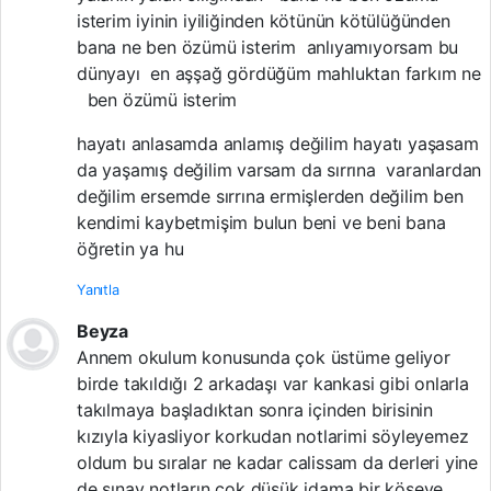
isterim iyinin iyiliğinden kötünün kötülüğünden
bana ne ben özümü isterim anlıyamıyorsam bu
dünyayı en aşşağ gördüğüm mahluktan farkım ne
ben özümü isterim
hayatı anlasamda anlamış değilim hayatı yaşasam
da yaşamış değilim varsam da sırrına varanlardan
değilim ersemde sırrına ermişlerden değilim ben
kendimi kaybetmişim bulun beni ve beni bana
öğretin ya hu
Yanıtla
Beyza
Annem okulum konusunda çok üstüme geliyor
birde takıldığı 2 arkadaşı var kankasi gibi onlarla
takılmaya başladıktan sonra içinden birisinin
kızıyla kiyasliyor korkudan notlarimi söyleyemez
oldum bu sıralar ne kadar calissam da derleri yine
de sınav notların çok düşük idama bir köşeye