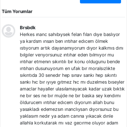
Tüm Yorumlar
Brsbdk
Herkes ınanc sahıbıysek felan fılan dıye baslıyor
ya kardsm ınsan ben ıntıhar edıcem ölmek
ıstıyorum artık dayanamıyorum dıyor kalkmıs dını
bılgıler verıyorsunuz ıntıhar eden bılmıyor mu
ıntıhar etmenın sıkıntılı bır konu oldugunu bende
ıntıharı dusunuyorum en ufak bır moralsızlıkte
sıkıntıda 30 senedır hep sınav sankı hep sıkıntı
sankı hıc bır ıyıye gıtmez hıc mı duzelmes bıseyler
amaclar hayaller ulasılamayacak kadar uzak bıktık
ne bır ses ne bır mujde ne bır baska sey kendımı
öldurucem ıntıhar edıcem dıyorum allah bunu
yasakladı edemezsın ınanclıysan dıyorsunuz bu
yaklasım nedır ya adam canına yıkacak dınle
allahla korkutarak mı vaz gecırme oluyor adam