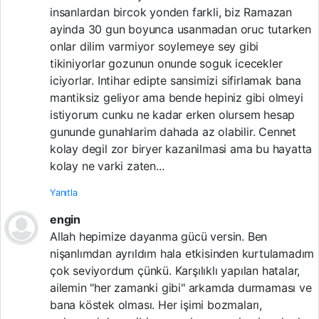
insanlardan bircok yonden farkli, biz Ramazan
ayinda 30 gun boyunca usanmadan oruc tutarken
onlar dilim varmiyor soylemeye sey gibi
tikiniyorlar gozunun onunde soguk icecekler
iciyorlar. Intihar edipte sansimizi sifirlamak bana
mantiksiz geliyor ama bende hepiniz gibi olmeyi
istiyorum cunku ne kadar erken olursem hesap
gununde gunahlarim dahada az olabilir. Cennet
kolay degil zor biryer kazanilmasi ama bu hayatta
kolay ne varki zaten...
Yanıtla
engin
Allah hepimize dayanma gücü versin. Ben
nişanlımdan ayrıldım hala etkisinden kurtulamadım
çok seviyordum çünkü. Karşılıklı yapılan hatalar,
ailemin "her zamanki gibi" arkamda durmaması ve
bana köstek olması. Her işimi bozmaları,