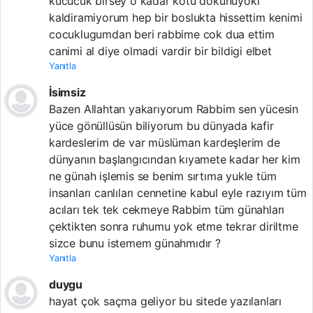
kucucuk birsey o kadar kotu dokunuyoki
kaldiramiyorum hep bir boslukta hissettim kenimi
cocuklugumdan beri rabbime cok dua ettim
canimi al diye olmadi vardir bir bildigi elbet
Yanıtla
İsimsiz
Bazen Allahtan yakarıyorum Rabbim sen yücesin
yüce gönüllüsün biliyorum bu dünyada kafir
kardeslerim de var müslüman kardeşlerim de
dünyanın başlangıcından kıyamete kadar her kim
ne günah işlemis se benim sırtıma yukle tüm
insanları canlıları cennetine kabul eyle razıyım tüm
acıları tek tek cekmeye Rabbim tüm günahları
çektikten sonra ruhumu yok etme tekrar diriltme
sizce bunu istemem günahmıdır ?
Yanıtla
duygu
hayat çok saçma geliyor bu sitede yazılanları