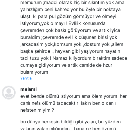
memurum ;maddi olarak hiç bir sıkıntım yok ama
yalnızlığım beni kahrediyor bu öyle bir noktaya
ulaştı kı para pul gözüm görmüyor ve ölmeyi
istiyorum,yok olmayı ! Evlilik konusunda
çevremden çok baskı görüyorum ve artık iyice
bunaldim ;çevremde evlilik düşünen birisi yok
,arkadasim yok,komsum yok ,dostum yok ,ailem
başka şehirde ,, hayvan gibi yaşiyorum hayatin
tadi tuzu yok ! Namaz kiliyordum biraktim sadece
cumaya gidiyorum ve artik camide de hzur
bulamiyorum
Yanıtla
melami
evet bende olümü istiyorum ama ölemiyorum her
canlı nefs ölümü tadacaktır lakin ben o canlı
nefsten miyim ?
bu dünya herkesin bildiği gibi yalan, bu yüzden
yalanın yalan cılığından bana ne ben özümü