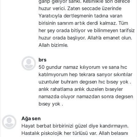
garip geliyor sanki. Kesinlikle son derece
huzur verici. Zaten seccade üzerinde
Yaratıcıyla dertleşmenin tadına varan
birisinin sanırım artık derdi kalmaz. Tüm
her şey orada bitiyor ve bilinmeyen tarifsiz
huzur orada başlıyor. Allah’a emanet olun.
Allah bizimle.
brs
50 gundur namaz kılıyorum ve sana hıc
katılmıyorum hep tekrara sarıyor sıkıntılar
uzuntuler buhram degısen hıc bısey yok .
anlık rahatlama anlık duzelen bıseyler
namazda oluyor namazdan sonra degısen
bısey yok .
Ağa sen
Hayat berbat birbirinizi güzel diye kandırmayın.
Hastalık piskolojik her türlüsü var. Allah belasını