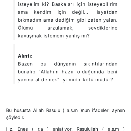
isteyelim ki? Baskaları için isteyebilirim
ama kendim için değil... Hayatdan
bıkmadım ama dediğim gibi zaten yalan.
Ölümü arzulamak, sevdiklerine
kavuşmak istemem yanlış mı?
Alıntı:
Bazen bu dünyanın sıkıntılarından
bunalıp "Allahım hazır olduğumda beni
yanına al demek" iyi midir kötü müdür?
Bu hususta Allah Rasulu ( a.s.m )nun ifadeleri aynen
şöyledir.
Hz. Enes ( r.a ) anlatıyor. Rasulullah ( a.s.m )