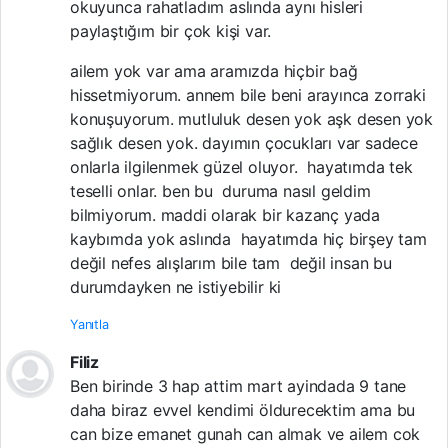
okuyunca rahatladım aslında aynı hisleri
paylaştığım bir çok kişi var.
ailem yok var ama aramızda hiçbir bağ
hissetmiyorum. annem bile beni arayınca zorraki
konuşuyorum. mutluluk desen yok aşk desen yok
sağlık desen yok. dayımın çocukları var sadece
onlarla ilgilenmek güzel oluyor. hayatımda tek
teselli onlar. ben bu duruma nasıl geldim
bilmiyorum. maddi olarak bir kazanç yada
kaybımda yok aslında hayatımda hiç birşey tam
değil nefes alışlarım bile tam değil insan bu
durumdayken ne istiyebilir ki
Yanıtla
Filiz
Ben birinde 3 hap attim mart ayindada 9 tane
daha biraz evvel kendimi öldurecektim ama bu
can bize emanet gunah can almak ve ailem cok