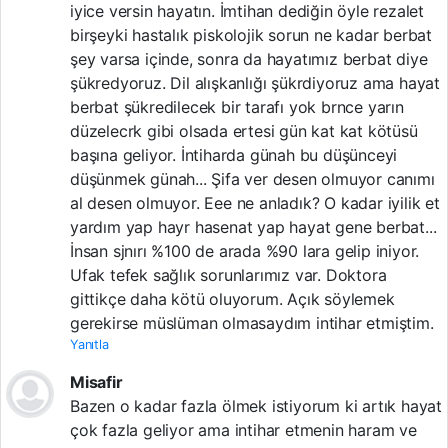
iyice versin hayatın. İmtihan dediğin öyle rezalet
birşeyki hastalık piskolojik sorun ne kadar berbat
şey varsa içinde, sonra da hayatımız berbat diye
şükredyoruz. Dil alışkanlığı şükrdiyoruz ama hayat
berbat şükredilecek bir tarafı yok brnce yarın
düzelecrk gibi olsada ertesi gün kat kat kötüsü
başına geliyor. İntiharda günah bu düşünceyi
düşünmek günah... Şifa ver desen olmuyor canımı
al desen olmuyor. Eee ne anladık? O kadar iyilik et
yardım yap hayr hasenat yap hayat gene berbat...
İnsan sjnırı %100 de arada %90 lara gelip iniyor.
Ufak tefek sağlık sorunlarımız var. Doktora
gittikçe daha kötü oluyorum. Açık söylemek
gerekirse müslüman olmasaydım intihar etmiştim.
Yanıtla
Misafir
Bazen o kadar fazla ölmek istiyorum ki artık hayat
çok fazla geliyor ama intihar etmenin haram ve