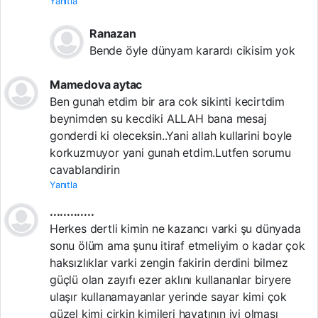
Yanıtla
Ranazan
Bende öyle dünyam karardı cikisim yok
Mamedova aytac
Ben gunah etdim bir ara cok sikinti kecirtdim
beynimden su kecdiki ALLAH bana mesaj
gonderdi ki oleceksin..Yani allah kullarini boyle
korkuzmuyor yani gunah etdim.Lutfen sorumu
cavablandirin
Yanıtla
.............
Herkes dertli kimin ne kazancı varki şu dünyada
sonu ölüm ama şunu itiraf etmeliyim o kadar çok
haksızlıklar varki zengin fakirin derdini bilmez
güçlü olan zayıfı ezer aklını kullananlar biryere
ulaşır kullanamayanlar yerinde sayar kimi çok
güzel kimi çirkin kimileri hayatının iyi olması