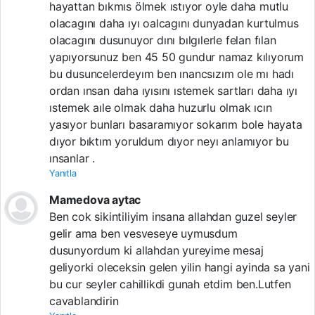
hayattan bıkmıs ölmek ıstıyor oyle daha mutlu
olacagını daha ıyı oalcagını dunyadan kurtulmus
olacagını dusunuyor dını bılgılerle felan fılan
yapıyorsunuz ben 45 50 gundur namaz kılıyorum
bu dusuncelerdeyım ben ınancsızım ole mı hadı
ordan ınsan daha ıyısını ıstemek sartları daha ıyı
ıstemek aıle olmak daha huzurlu olmak ıcın
yasıyor bunları basaramıyor sokarım bole hayata
dıyor bıktım yoruldum dıyor neyı anlamıyor bu
ınsanlar .
Yanıtla
Mamedova aytac
Ben cok sikintiliyim insana allahdan guzel seyler
gelir ama ben vesveseye uymusdum
dusunyordum ki allahdan yureyime mesaj
geliyorki oleceksin gelen yilin hangi ayinda sa yani
bu cur seyler cahillikdi gunah etdim ben.Lutfen
cavablandirin