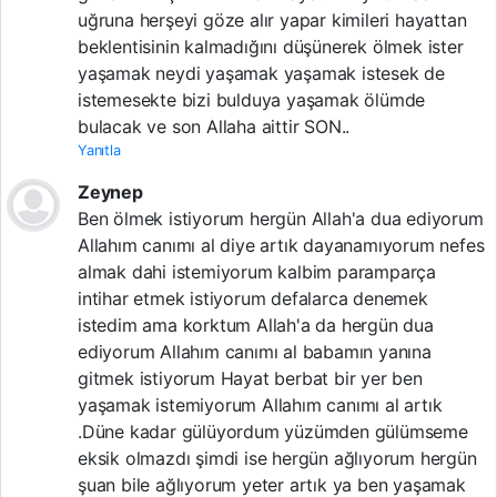
uğruna herşeyi göze alır yapar kimileri hayattan
beklentisinin kalmadığını düşünerek ölmek ister
yaşamak neydi yaşamak yaşamak istesek de
istemesekte bizi bulduya yaşamak ölümde
bulacak ve son Allaha aittir SON..
Yanıtla
Zeynep
Ben ölmek istiyorum hergün Allah'a dua ediyorum
Allahım canımı al diye artık dayanamıyorum nefes
almak dahi istemiyorum kalbim paramparça
intihar etmek istiyorum defalarca denemek
istedim ama korktum Allah'a da hergün dua
ediyorum Allahım canımı al babamın yanına
gitmek istiyorum Hayat berbat bir yer ben
yaşamak istemiyorum Allahım canımı al artık
.Düne kadar gülüyordum yüzümden gülümseme
eksik olmazdı şimdi ise hergün ağlıyorum hergün
şuan bile ağlıyorum yeter artık ya ben yaşamak