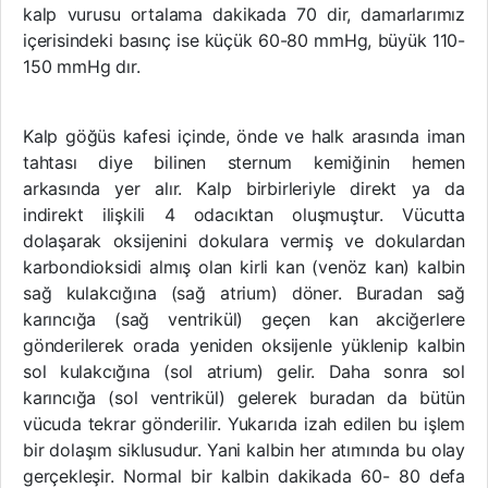
kalp vurusu ortalama dakikada 70 dir, damarlarımız
içerisindeki basınç ise küçük 60-80 mmHg, büyük 110-
150 mmHg dır.
Kalp göğüs kafesi içinde, önde ve halk arasında iman
tahtası diye bilinen sternum kemiğinin hemen
arkasında yer alır. Kalp birbirleriyle direkt ya da
indirekt ilişkili 4 odacıktan oluşmuştur. Vücutta
dolaşarak oksijenini dokulara vermiş ve dokulardan
karbondioksidi almış olan kirli kan (venöz kan) kalbin
sağ kulakcığına (sağ atrium) döner. Buradan sağ
karıncığa (sağ ventrikül) geçen kan akciğerlere
gönderilerek orada yeniden oksijenle yüklenip kalbin
sol kulakcığına (sol atrium) gelir. Daha sonra sol
karıncığa (sol ventrikül) gelerek buradan da bütün
vücuda tekrar gönderilir. Yukarıda izah edilen bu işlem
bir dolaşım siklusudur. Yani kalbin her atımında bu olay
gerçekleşir. Normal bir kalbin dakikada 60- 80 defa