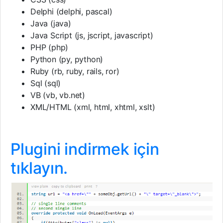
Delphi (delphi, pascal)
Java (java)
Java Script (js, jscript, javascript)
PHP (php)
Python (py, python)
Ruby (rb, ruby, rails, ror)
Sql (sql)
VB (vb, vb.net)
XML/HTML (xml, html, xhtml, xslt)
Plugini indirmek için
tıklayın.