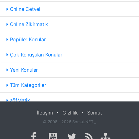
Online Cetvel
Online Zikirmatik
Popüler Konular
Çok Konuşulan Konular
Yeni Konular
Tüm Kategoriler
aöfMatik
İletişim
⋅
Gizlilik
⋅
Somut
© 2008 - 2026 Somut.NET _