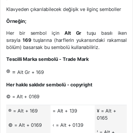
Klavyeden çıkarılabilecek değişik ve ilginç semboller
Örneğin;
Her bir sembol için
Alt Gr
tuşu basılı iken
sırayla
169
tuşlarına (harflerin yukarısındaki rakamsal
bölüm) basarsak bu sembolü kullanabiliriz.
Tescilli Marka sembolü - Trade Mark
® =
Alt Gr + 169
Her hakkı saklıdır sembolü - copyright
© = Alt + 0169
® = Alt + 169
= Alt + 139
¥ = Alt +
0165
© = Alt + 0169
‹ = Alt + 0139
¦ = Alt +