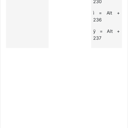
230
ì = Alt +
236
ÿ = Alt +
237