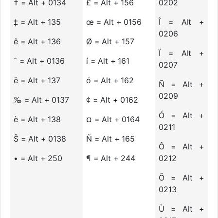
† = Alt + 0134
£ = Alt + 156
0202
‡ = Alt + 135
œ = Alt + 0156
Î = Alt +
0206
ê = Alt + 136
Ø = Alt + 157
Ï = Alt +
ˆ = Alt + 0136
í = Alt + 161
0207
ë = Alt + 137
ó = Alt + 162
Ñ = Alt +
0209
‰ = Alt + 0137
¢ = Alt + 0162
Ó = Alt +
è = Alt + 138
¤ = Alt + 0164
0211
Š = Alt + 0138
Ñ = Alt + 165
Ô = Alt +
• = Alt + 250
¶ = Alt + 244
0212
Õ = Alt +
0213
Ù = Alt +