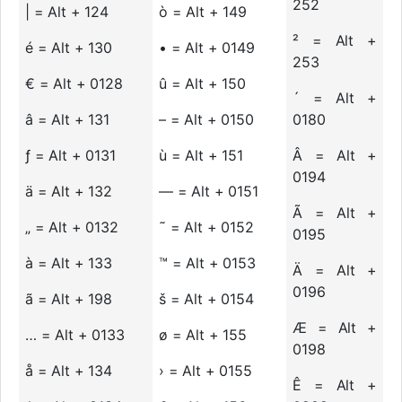
252
| = Alt + 124
ò = Alt + 149
² = Alt +
é = Alt + 130
• = Alt + 0149
253
€ = Alt + 0128
û = Alt + 150
´ = Alt +
â = Alt + 131
– = Alt + 0150
0180
ƒ = Alt + 0131
ù = Alt + 151
Â = Alt +
0194
ä = Alt + 132
— = Alt + 0151
Ã = Alt +
„ = Alt + 0132
˜ = Alt + 0152
0195
à = Alt + 133
™ = Alt + 0153
Ä = Alt +
0196
ã = Alt + 198
š = Alt + 0154
Æ = Alt +
… = Alt + 0133
ø = Alt + 155
0198
å = Alt + 134
› = Alt + 0155
Ê = Alt +