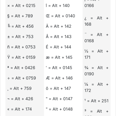
× = Alt + 0215
î = Alt + 140
0166
§ = Alt + 789
Œ = Alt + 0140
¿ = Alt +
168
╚ = Alt + 456
Ä = Alt + 142
¨ = Alt +
± = Alt + 753
Å = Alt + 143
0168
ñ = Alt + 0753
É = Alt + 144
½ = Alt +
Ÿ = Alt + 0159
æ = Alt + 145
171
ª = Alt + 0426
' = Alt + 0145
¾ = Alt +
0190
÷ = Alt + 0759
Æ = Alt + 146
¼ = Alt +
¸ = Alt + 759
ô = Alt + 147
172
¬ = Alt + 426
" = Alt + 0147
¹ = Alt + 251
« = Alt + 174
" = Alt + 0148
³ = Alt +