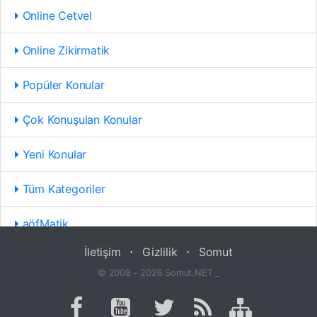
Online Cetvel
Online Zikirmatik
Popüler Konular
Çok Konuşulan Konular
Yeni Konular
Tüm Kategoriler
aöfMatik
İletişim
⋅
Gizlilik
⋅
Somut
© 2008 - 2026 Somut.NET _