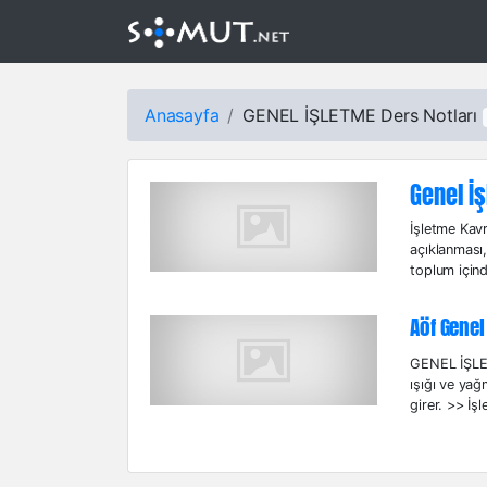
Anasayfa
GENEL İŞLETME Ders Notları
Genel İş
İşletme Kavra
açıklanması,
toplum içind
Aöf Genel
GENEL İŞLET
ışığı ve ya
girer. >> İşl