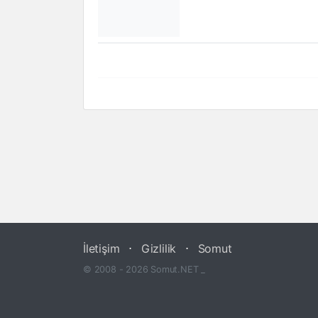
İletişim
⋅
Gizlilik
⋅
Somut
© 2008 - 2026 Somut.NET _