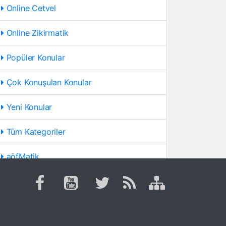
Online Cetvel
Online Zikirmatik
Popüler Konular
Çok Konuşulan Konular
Yeni Konular
Tüm Kategoriler
aöfMatik