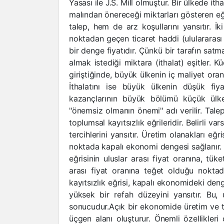
Yasası ile J.S. Mill olmuştur. Bir ülkede itha
malından önereceği miktarları gösteren eğriy
talep, hem de arz koşullarını yansıtır. İki
noktadan geçen ticaret haddi (ululararası 
bir denge fiyatıdır. Çünkü bir tarafın satma
almak istediği miktara (ithalat) eşitler. Kü
giriştiğinde, büyük ülkenin iç maliyet ora
İthalatını ise büyük ülkenin düşük fiya
kazançlarının büyük bölümü küçük ülk
"önemsiz olmanın önemi" adı verilir. Talep
toplumsal kayıtsızlık eğrileridir. Belirli v
tercihlerini yansıtır. Üretim olanakları eğr
noktada kapalı ekonomi dengesi sağlanır. 
eğrisinin uluslar arası fiyat oranına, tüke
arası fiyat oranına teğet olduğu nokta
kayıtsızlık eğrisi, kapalı ekonomideki de
yüksek bir refah düzeyini yansıtır. Bu, u
sonucudur.Açık bir ekonomide üretim ve tü
üçgen alanı oluşturur. Önemli özellikleri