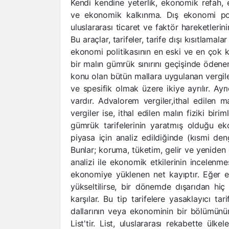
Kendi kendine yeterlik, ekonomik refah
ve ekonomik kalkınma. Dış ekonomi poli
uluslararası ticaret ve faktör hareketleri
Bu araçlar, tarifeler, tarife dışı kısıtlamal
ekonomi politikasının en eski ve en çok ku
bir malın gümrük sınırını geçişinde ödenen 
konu olan bütün mallara uygulanan vergiler
ve spesifik olmak üzere ikiye ayrılır. Ay
vardır. Advalorem vergiler,ithal edilen m
vergiler ise, ithal edilen malın fiziki birim
gümrük tarifelerinin yaratmış olduğu ek
piyasa için analiz edildiğinde (kısmi den
Bunlar; koruma, tüketim, gelir ve yeniden 
analizi ile ekonomik etkilerinin incelenm
ekonomiye yüklenen net kayıptır. Eğer ek
yükseltilirse, bir dönemde dışarıdan hiç 
karşılar. Bu tip tarifelere yasaklayıcı tar
dallarının veya ekonominin bir bölümünün 
List'tir. List, uluslararası rekabette ülke