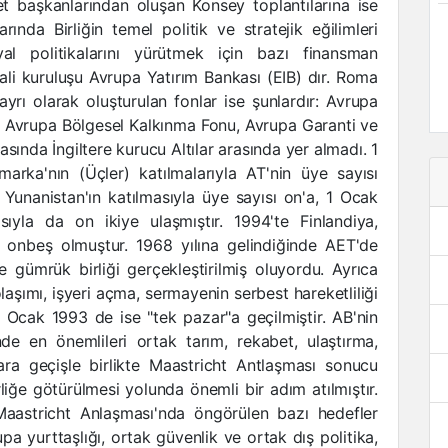
t başkanlarından oluşan Konsey toplantılarına ise
arında Birliğin temel politik ve stratejik eğilimleri
yal politikalarını yürütmek için bazı finansman
mali kuruluşu Avrupa Yatırım Bankası (EIB) dır. Roma
rı olarak oluşturulan fonlar ise şunlardır: Avrupa
u, Avrupa Bölgesel Kalkınma Fonu, Avrupa Garanti ve
sında İngiltere kurucu Altılar arasında yer almadı. 1
arka'nın (Üçler) katılmalarıyla AT'nin üye sayısı
Yunanistan'ın katılmasıyla üye sayısı on'a, 1 Ocak
ıyla da on ikiye ulaşmıştır. 1994'te Finlandiya,
ı onbeş olmuştur. 1968 yılına gelindiğinde AET'de
ve gümrük birliği gerçekleştirilmiş oluyordu. Ayrıca
şımı, işyeri açma, sermayenin serbest hareketliliği
1 Ocak 1993 de ise "tek pazar"a geçilmiştir. AB'nin
inde en önemlileri ortak tarım, rekabet, ulaştırma,
zara geçişle birlikte Maastricht Antlaşması sonucu
liğe götürülmesi yolunda önemli bir adım atılmıştır.
aastricht Anlaşması'nda öngörülen bazı hedefler
pa yurttaşlığı, ortak güvenlik ve ortak dış politika,