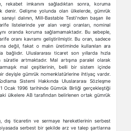
lke, rekabet imkanını sağladıktan sonra, koruma
ılık denir. Gelişme yolunda olan ülkelerde, gümrük
 sanayi dalının, Mill-Bastable Testi'nden başarı ile
fe listelerinde yer alan vergi oranları, nominal
a aynı oranda koruma sağlamamaktadır. Bu sebeple,
arife oranı kavramı geliştirilmiştir. Bu oran, sadece
na değil, fakat o malın üretiminde kullanılan ara
a bağlıdır. Uluslararası ticaret son yıllarda hızla
 süratle artmaktadır. Mal artışına paralel olarak
armaşık mal çeşitlerinin, belli bir sistem içinde
 bir deyişle gümrük nomenklatürlerine ihtiyaç vardır.
dlama Sistemi Hakkında Uluslararası Sözleşme
1 Ocak 1996 tarihinde Gümrük Birliği gerçekleştiği
aki ülkelere AB tarafından belirlenen ortak gümrük
u, dış ticaretin ve sermaye hareketlerinin serbest
yasada serbest bir şekilde arz ve talep şartlarına