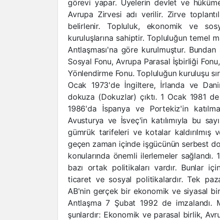
görevi yapar. Üyelerin devlet ve hüküme
Avrupa Zirvesi adı verilir. Zirve toplantıl
belirlenir. Topluluk, ekonomik ve sos
kuruluşlarına sahiptir. Topluluğun temel 
Antlaşması'na göre kurulmuştur. Bundan ay
Sosyal Fonu, Avrupa Parasal İşbirliği Fon
Yönlendirme Fonu. Topluluğun kuruluşu sıra
Ocak 1973'de İngiltere, İrlanda ve Danim
dokuza (Dokuzlar) çıktı. 1 Ocak 1981 de 
1986'da İspanya ve Portekiz'in katılmas
Avusturya ve İsveç'in katılımıyla bu say
gümrük tarifeleri ve kotalar kaldırılmış 
geçen zaman içinde işgücünün serbest dola
konularında önemli ilerlemeler sağlandı. 
bazı ortak politikaları vardır. Bunlar iç
ticaret ve sosyal politikalardır. Tek pa
AB'nin gerçek bir ekonomik ve siyasal bir
Antlaşma 7 Şubat 1992 de imzalandı. M
şunlardır: Ekonomik ve parasal birlik, Avru