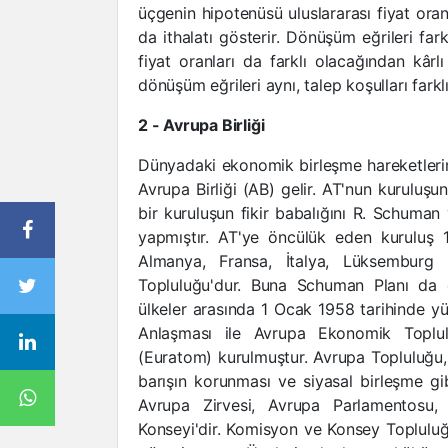
üçgenin hipotenüsü uluslararası fiyat oranı
da ithalatı gösterir. Dönüşüm eğrileri far
fiyat oranları da farklı olacağından kârl
dönüşüm eğrileri aynı, talep koşulları farklı
2 - Avrupa Birliği
Dünyadaki ekonomik birleşme hareketlerin
Avrupa Birliği (AB) gelir. AT'nun kuruluşu
bir kuruluşun fikir babalığını R. Schuma
yapmıştır. AT'ye öncülük eden kuruluş 19
Almanya, Fransa, İtalya, Lüksemburg
Topluluğu'dur. Buna Schuman Planı da d
ülkeler arasında 1 Ocak 1958 tarihinde y
Anlaşması ile Avrupa Ekonomik Toplu
(Euratom) kurulmuştur. Avrupa Topluluğu
barışın korunması ve siyasal birleşme gib
Avrupa Zirvesi, Avrupa Parlamentosu,
Konseyi'dir. Komisyon ve Konsey Topluluğ