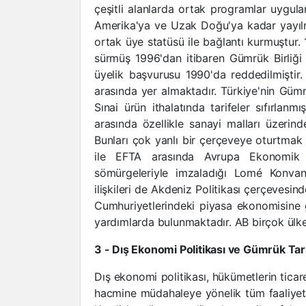
çeşitli alanlarda ortak programlar uygulan
Amerika'ya ve Uzak Doğu'ya kadar yayılma
ortak üye statüsü ile bağlantı kurmuştur.
sürmüş 1996'dan itibaren Gümrük Birliği 
üyelik başvurusu 1990'da reddedilmiştir
arasında yer almaktadır. Türkiye'nin Gümrü
Sınai ürün ithalatında tarifeler sıfırlanmı
arasında özellikle sanayi malları üzerind
Bunları çok yanlı bir çerçeveye oturtma
ile EFTA arasında Avrupa Ekonomik Al
sömürgeleriyle imzaladığı Lomé Konvansi
ilişkileri de Akdeniz Politikası çerçeves
Cumhuriyetlerindeki piyasa ekonomisine 
yardımlarda bulunmaktadır. AB birçok ülke i
3 - Dış Ekonomi Politikası ve Gümrük Tari
Dış ekonomi politikası, hükümetlerin ticare
hacmine müdahaleye yönelik tüm faaliyetle