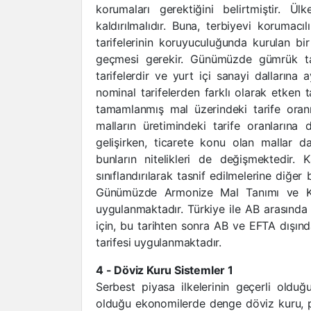
korumaları gerektiğini belirtmiştir. Ü
kaldırılmalıdır. Buna, terbiyevi korumac
tarifelerinin koruyuculuğunda kurulan bir
geçmesi gerekir. Günümüzde gümrük tari
tarifelerdir ve yurt içi sanayi dalların
nominal tarifelerden farklı olarak etken t
tamamlanmış mal üzerindeki tarife oranı
malların üretimindeki tarife oranlarına d
gelişirken, ticarete konu olan mallar da
bunların nitelikleri de değişmektedir. K
sınıflandırılarak tasnif edilmelerine diğer
Günümüzde Armonize Mal Tanımı ve Ko
uygulanmaktadır. Türkiye ile AB arasında 
için, bu tarihten sonra AB ve EFTA dışınd
tarifesi uygulanmaktadır.
4 - Döviz Kuru Sistemler 1
Serbest piyasa ilkelerinin geçerli olduğ
olduğu ekonomilerde denge döviz kuru, pi