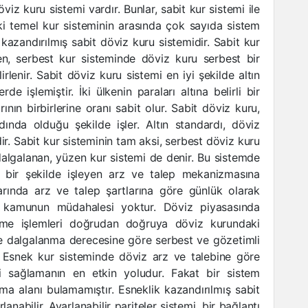
öviz kuru sistemi vardır. Bunlar, sabit kur sistemi ile
ki temel kur sisteminin arasında çok sayıda sistem
 kazandırılmış sabit döviz kuru sistemidir. Sabit kur
ken, serbest kur sisteminde döviz kuru serbest bir
rlenir. Sabit döviz kuru sistemi en iyi şekilde altın
e işlemiştir. İki ülkenin paraları altına belirli bir
ının birbirlerine oranı sabit olur. Sabit döviz kuru,
dında olduğu şekilde işler. Altın standardı, döviz
dir. Sabit kur sisteminin tam aksi, serbest döviz kuru
 dalgalanan, yüzen kur sistemi de denir. Bu sistemde
 bir şekilde işleyen arz ve talep mekanizmasına
larında arz ve talep şartlarına göre günlük olarak
ne kamunun müdahalesi yoktur. Döviz piyasasında
me işlemleri doğrudan doğruya döviz kurundaki
de dalgalanma derecesine göre serbest ve gözetimli
. Esnek kur sisteminde döviz arz ve talebine göre
i sağlamanın en etkin yoludur. Fakat bir sistem
a alanı bulamamıştır. Esneklik kazandırılmış sabit
nabilir. Ayarlanabilir pariteler sistemi, bir bağlantı