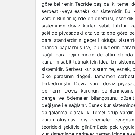
göre belirlenir. Teoride başlıca iki temel d
serbest (veya esnek) kur sistemidir. Bu i
vardır. Bunlar içinde en önemlisi, esneklik
sisteminde döviz kurları sabit tutulur i
şekilde piyasadaki arz ve talebe göre beli
para standardının geçerli olduğu sistemlerd
oranda bağlanmış ise, bu ülkelerin paralar
kağıt para rejimlerinde de altın standar
kurlarını sabit tutmak için ideal bir sistem
sistemidir. Serbest kur sistemine, esnek,
ülke parasının değeri, tamamen serbest
terkedilmiştir. Döviz kuru, döviz piyasa
belirlenir. Döviz kurunun belirlenmesi
denge ve ödemeler bilançosunu düzelt
değişme ile sağlanır. Esnek kur sistemin
dalgalanma olarak iki temel grup vardır
kurun oluşması, dış ödemeler dengesin
teorideki şekliyle günümüzde pek uygulam
kur sisteminde pariteler zaman içinde ayarla