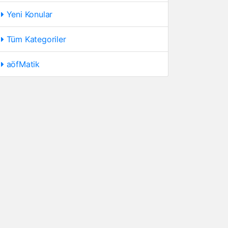
Yeni Konular
Tüm Kategoriler
aöfMatik