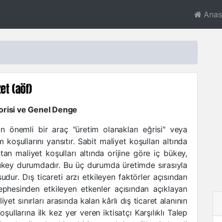
Anas
et (aöf)
orisi ve Genel Denge
lan önemli bir araç "üretim olanakları eğrisi" veya
 koşullarını yansıtır. Sabit maliyet koşulları altında
tan maliyet koşulları altında orijine göre iç bükey,
bükey durumdadır. Bu üç durumda üretimde sırasıyla
dur. Dış ticareti arzı etkileyen faktörler açısından
ephesinden etkileyen etkenler açısından açıklayan
iyet sınırları arasında kalan kârlı dış ticaret alanının
şullarına ilk kez yer veren iktisatçı Karşılıklı Talep