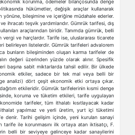
, ekonomik korunma, ödemeler bilançosunda denge
tikasında hükümetler, değişik araçlar kullanarak
nin yönüne, bileşimine ve içeriğine müdahale ederler.
ar ve ihracatı teşvik yardımlarıdır. Gümrük tarifesi, dış
llanılan araçlarından biridir. Tanımda gümrük, belli
vergi ve harçlardır. Tarife ise, uluslararası ticarete
i belirleyen listelerdir. Gümrük tarifeleri advalorem
rıca bunların bileşiminden oluşan karma tarifeler de
alın değeri üzerinden yüzde olarak alınır. Spesifik
leri başına sabit miktarlarda tahsil edilir. Bir ülkede
onomik etkiler, sadece bir tek mal veya belli bir
ge analizi) dört çeşit ekonomik etki ortaya çıkar.
dağıtım etkileridir. Gümrük tarifelerinin kısmi denge
esinde, koruma ve tüketim etkileri, tarife uygulayan
onomide tarifeler, tüm ithalatı kısıtlayacak kadar
ithalat yapılmaz ve yerli üretim, yurt içi tüketimi
ife denir. Tarihi gelişim içinde, yeni kurulan sanayi
tarife ile korunmasını ilk ortaya atan iktisatçı, F.
lerin belli bir seviyeye gelinceye kadar sanayilerini