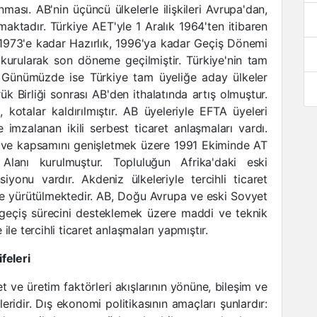
ması. AB'nin üçüncü ülkelerle ilişkileri Avrupa'dan,
ktadır. Türkiye AET'yle 1 Aralık 1964'ten itibaren
 1973'e kadar Hazırlık, 1996'ya kadar Geçiş Dönemi
kurularak son döneme geçilmiştir. Türkiye'nin tam
. Günümüzde ise Türkiye tam üyeliğe aday ülkeler
k Birliği sonrası AB'den ithalatında artış olmuştur.
ş, kotalar kaldırılmıştır. AB üyeleriyle EFTA üyeleri
e imzalanan ikili serbest ticaret anlaşmaları vardı.
k ve kapsamını genişletmek üzere 1991 Ekiminde AT
anı kurulmuştur. Topluluğun Afrika'daki eski
yonu vardır. Akdeniz ülkeleriyle tercihli ticaret
inde yürütülmektedir. AB, Doğu Avrupa ve eski Sovyet
geçiş sürecini desteklemek üzere maddi ve teknik
le tercihli ticaret anlaşmaları yapmıştır.
feleri
t ve üretim faktörleri akışlarının yönüne, bileşim ve
ridir. Dış ekonomi politikasının amaçları şunlardır: