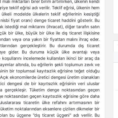
l malı miktarları birer birim artırılırken, ülkenin kendi
e teklif eğrisi adı verilir. Teklif eğrisi, ülkenin hem
 ülkeli modelde ülkelerin teklif eğrilerinin kesiştiği
nisbi fiyat oranı) denge ticaret haddini gösterir. Bu
k istediği mal miktarını (ihracat), diğer tarafın satın
çük bir ülke, büyük bir ülke ile dış ticaret ilişkisine
nından veya ona yakın bir fiyattan malını ihraç eder.
tlarından gerçekleştirir. Bu durumda dış ticaret
eye gider. Bu duruma küçük ülke avantajı veya
 koşullarını incelemede kullanılan ikinci bir araç da
arsayımlar altında, bu eğrilerin şekli toplumun zevk ve
isinin bir toplumsal kayıtsızlık eğrisine teğet olduğu
Açık ekonomilerde üretici dengesi üretim olanakları
tici dengesi de bir kayıtsızlık eğrisinin veri uluslar
da gerçekleşir. Tüketim denge noktasından geçen
nge noktasından geçen kayıtsızlık eğrisine göre daha
luslararası ticaretin ülke refahını artırmasının bir
ketim noktalarından eksenlere çizilen dikmeler bir
 olan bu üçgene "dış ticaret üçgeni" adı verilir. Bu