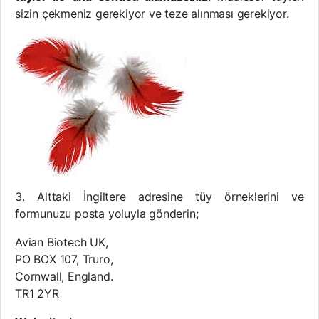
sizin çekmeniz gerekiyor ve
teze alınması
gerekiyor.
3. Alttaki İngiltere adresine tüy örneklerini ve
formunuzu posta yoluyla gönderin;
Avian Biotech UK,
PO BOX 107, Truro,
Cornwall, England.
TR1 2YR