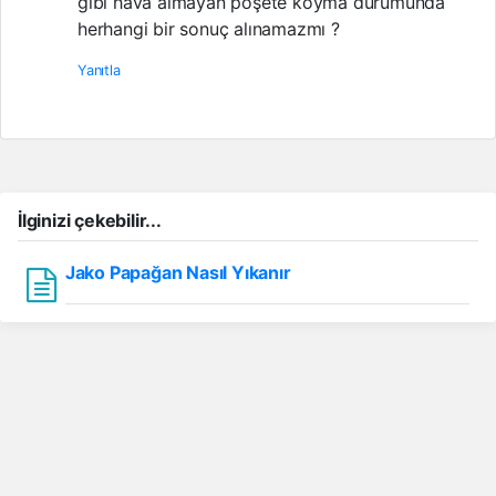
gibi hava almayan poşete koyma durumunda
herhangi bir sonuç alınamazmı ?
Yanıtla
İlginizi çekebilir...
Jako Papağan Nasıl Yıkanır